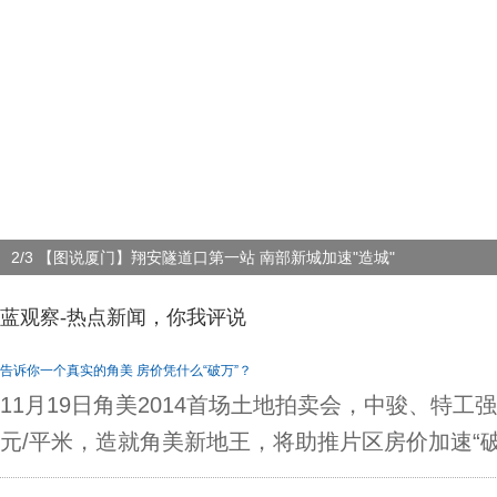
2/3 【图说厦门】翔安隧道口第一站 南部新城加速"造城"
蓝观察-热点新闻，你我评说
告诉你一个真实的角美 房价凭什么“破万”？
11月19日角美2014首场土地拍卖会，中骏、特工强
元/平米，造就角美新地王，将助推片区房价加速“破