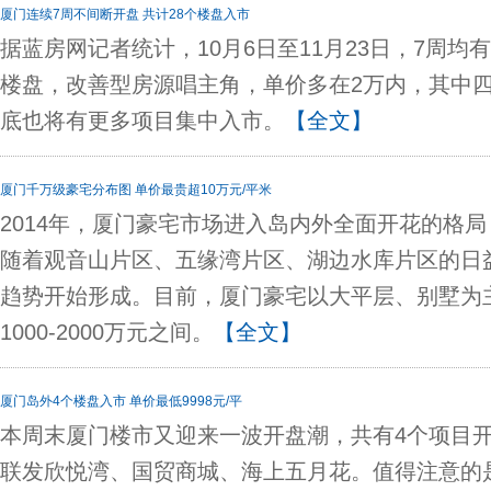
厦门连续7周不间断开盘 共计28个楼盘入市
据蓝房网记者统计，10月6日至11月23日，7周均
楼盘，改善型房源唱主角，单价多在2万内，其中
底也将有更多项目集中入市。
【全文】
厦门千万级豪宅分布图 单价最贵超10万元/平米
2014年，厦门豪宅市场进入岛内外全面开花的格
随着观音山片区、五缘湾片区、湖边水库片区的日
趋势开始形成。目前，厦门豪宅以大平层、别墅为
1000-2000万元之间。
【全文】
厦门岛外4个楼盘入市 单价最低9998元/平
本周末厦门楼市又迎来一波开盘潮，共有4个项目
联发欣悦湾、国贸商城、海上五月花。值得注意的