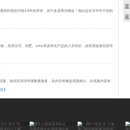
蓝
累积到现在约有4.8年的库存，其中多是商办物业！相比起住宅半年不到的
蓝
推，高层住宅、别墅、soho等多样化产品的入市供应，或有望改善目前市
了
出优惠，海沧区和漳州港数量最多，岛内没有楼盘优惠推出。从优惠内容来
文】
限公司董事长王崎认为，下半年因为土地供应量供不应求，住宅市场库存