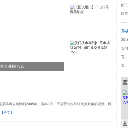
由工
腿等
20
告内
育、
套、
成交量暴跌75%
蓝
最早可以追溯到2005年。当年3月二手房营业税和转按揭政策的调整，以
【全文】
蓝