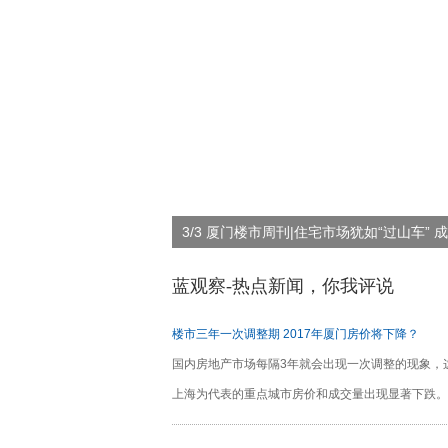
3/3 厦门楼市周刊|住宅市场犹如“过山车” 
蓝观察-热点新闻，你我评说
楼市三年一次调整期 2017年厦门房价将下降？
国内房地产市场每隔3年就会出现一次调整的现象，这
上海为代表的重点城市房价和成交量出现显著下跌。