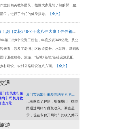
作室的精英教练团队，根据大家最想了解的臀、腰、
部位，进行了专门的健身指导。
【全文】
重磅！厦门要花349亿干这八件大事！件件都是你关心的
16年第二批8个投资工程包，年度投资349亿元。从公
容来看，涉及了老旧小区改造提升、水治理、基础教
医疗卫生服务、旅游、“新城+基地”基础设施及配
乡村建设、农村公路建设这八方面。
【全文】
交通
厦门市民出行偏爱网约车 司机月收入可达万元
记者调查了解到，现在厦门一些市
民通过网约车赚取收入。调查显
示，现在专职开网约车的收入并不
低，月收入可达8000元-2万元。
旅游