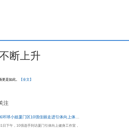
例不断上升
场更是如此。
【全文】
关注
2016环球小姐厦门区10强佳丽走进引体向上体验形体训练！
31日下午，10强选手到访厦门引体向上健身工作室，