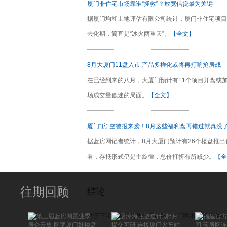
厦门非住宅市场靠谁“拯救”？放宽信贷最为关键
据厦门均和土地评估有限公司统计，厦门非住宅项目
去化期，简直是“冰火两重天”。
【全文】
8月大厦门11盘入市 产品多样化或将再打响抢房战
在已经到来的八月，大厦门预计有11个项目开盘或加
场成交量低迷的局面。
【全文】
厦门“房”空警报来袭！8月这些福利盘再错过就真没
据蓝房网记者统计，8月大厦门预计有26个楼盘推
看，存抵形式仍是主旋律，总价打折有所减少。
【全
往期回顾
结论
对于下半年厦门的房地产市场，厦门均和土地评估有