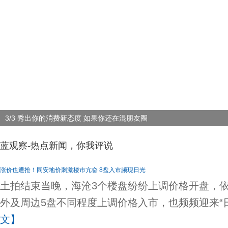
3/3 秀出你的消费新态度 如果你还在混朋友圈
蓝观察-热点新闻，你我评说
涨价也遭抢！同安地价刺激楼市亢奋 8盘入市频现日光
土拍结束当晚，海沧3个楼盘纷纷上调价格开盘，依
外及周边5盘不同程度上调价格入市，也频频迎来“
文】