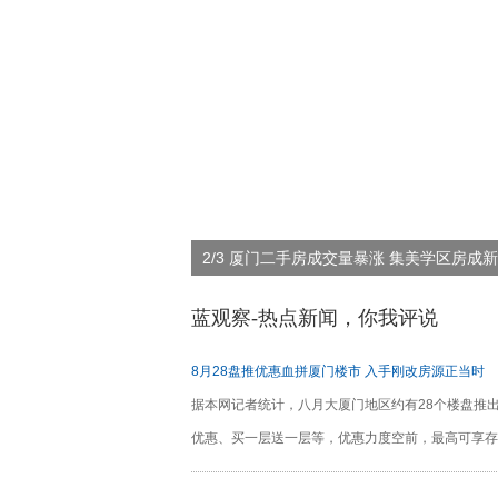
2/3 厦门二手房成交量暴涨 集美学区房成
蓝观察-热点新闻，你我评说
8月28盘推优惠血拼厦门楼市 入手刚改房源正当时
据本网记者统计，八月大厦门地区约有28个楼盘推
优惠、买一层送一层等，优惠力度空前，最高可享存