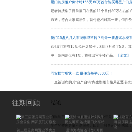
厦门购房落户倒计时155天 80万首付能买哪些户口
记者特搜集了目前厦门在售的11个首付80万左右
通透，符合大家庭居住，首付也相对高一些，但性价
厦门15盘八月入市淡季或逆转？岛外一新盘试水楼
8月厦门将有15盘拟开盘加推，相比7月多了5盘。
中，岛内则仅有1盘，将推出写字楼产品。
【全文】
同安楼市现状一览 最便宜每平8300元！
一直被诟病的其“自产自销”内生型楼市格局正逐渐
往期回顾
结论
唐氏地产副总经理陈耿杰表示：“今年是厦门购房入
半年的整体走量不是很多。因此，对各家房企来说，
第三届蓝房网置业季房企
厦漳海底隧道计划6月提