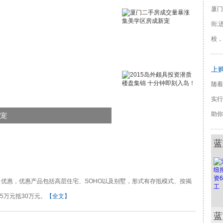
厦门
街;
校，
上
随着
实行
助你
新宠
3/3 2015岛外颇具投资潜质楼
蓝
出优惠，优惠产品包括高层住宅、SOHO以及别墅，形式有存抵模式、按揭
5万元抵30万元。
【全文】
蓝