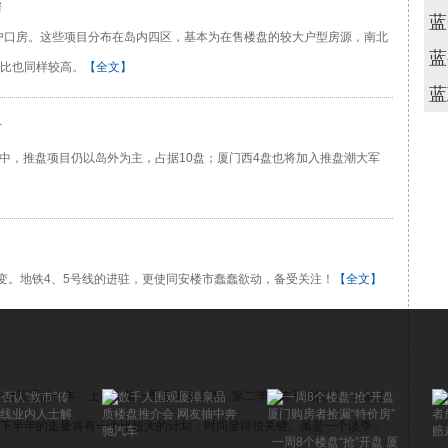
房
蓝
的户口房。这些项目分布在岛内四区，基本为在售楼盘的较大户型房源，南北
蓝
比也同样较高。
【全文】
蓝
市
其中，推盘项目仍以岛外为主，占据10盘；厦门西4盘也将加入推盘潮大军
改变。地铁4、5号线的进驻，更使同安楼市蠢蠢欲动，备受关注！
【全文】
户政策最后一年，上半年第一季度比较冷淡，第二季度末开始回暖，但从上
下半年的走量将有一个比较大的计划，时间显得很关键。虽是一个淡季，
一周8个楼盘“抢”开盘 厦