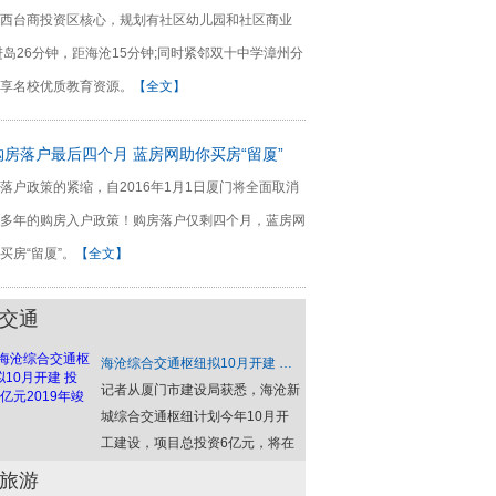
西台商投资区核心，规划有社区幼儿园和社区商业
进岛26分钟，距海沧15分钟;同时紧邻双十中学漳州分
享名校优质教育资源。
【全文】
购房落户最后四个月 蓝房网助你买房“留厦”
落户政策的紧缩，自2016年1月1日厦门将全面取消
多年的购房入户政策！购房落户仅剩四个月，蓝房网
买房“留厦”。
【全文】
盘集锦 十分钟即刻入岛！
交通
海沧综合交通枢纽拟10月开建 投资6亿元2019年竣工
记者从厦门市建设局获悉，海沧新
城综合交通枢纽计划今年10月开
工建设，项目总投资6亿元，将在
2019年4月竣工。建成后，规划中
旅游