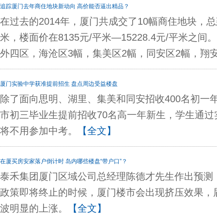
追踪厦门去年商住地块新动向 高价能否逼出精品？
在过去的2014年，厦门共成交了10幅商住地块，总建
米，楼面价在8135元/平米—15228.4元/平米之
外四区，海沧区3幅，集美区2幅，同安区2幅，翔
厦门实验中学获准提前招生 盘点周边受益楼盘
除了面向思明、湖里、集美和同安招收400名初一
市初三毕业生提前招收70名高一年新生，学生通过
将不用参加中考。
【全文】
在厦买房安家落户倒计时 岛内哪些楼盘“带户口”？
泰禾集团厦门区域公司总经理陈德才先生作出预测，
政策即将终止的时候，厦门楼市会出现挤压效果，
波明显的上涨。
【全文】