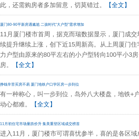
此，还需购房者多加留意，切莫错过。
【全文】
厦门80-90平新房遇尴尬 二孩时代“大户型”需求增加
11月厦门楼市首周，据克而瑞数据显示，厦门成交
续提升继续上涨，创下近15周新高。从上周厦门住
力户型由原来的80平左右的小户型转向100平小3房，
房。
【全文】
挣钱辛苦买房不易 厦门地铁户口学区房一步到位
有一种称心，叫一步到位，岛外八大楼盘，地铁+
动心都难。
【全文】
11月初住宅市场量跌价升 集美重登区域成交榜首
进入11月，厦门楼市可谓喜忧参半，喜的是各区域