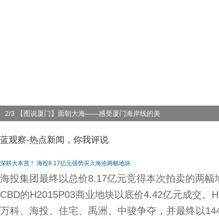
2/3 【图说厦门】面朝大海——感受厦门海岸线的美
蓝观察-热点新闻，你我评说
深耕大本营！ 海投8.17亿元强势买入海沧两幅地块
海投集团最终以总价8.17亿元竞得本次拍卖的两
CBD的H2015P03商业地块以底价4.42亿元成交。
万科、海投、住宅、禹洲、中骏争夺，并最终以1447